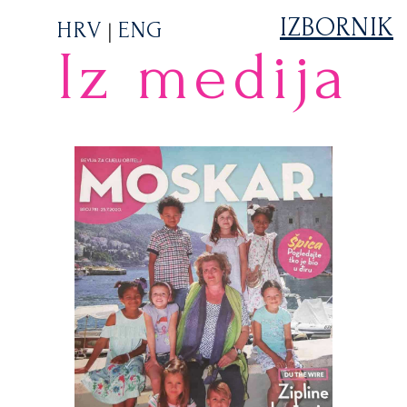
IZBORNIK
HRV
ENG
|
Iz medija