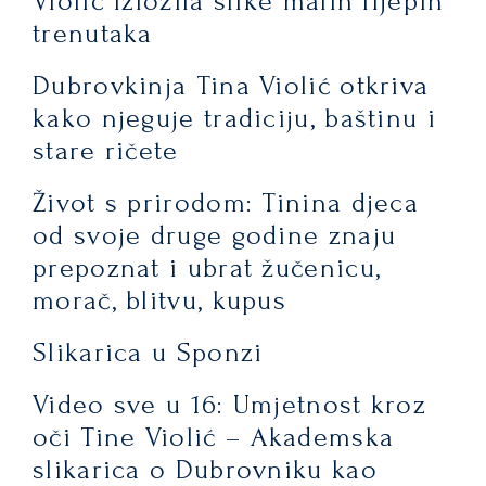
Violić izložila slike malih lijepih
trenutaka
Dubrovkinja Tina Violić otkriva
kako njeguje tradiciju, baštinu i
stare ričete
Život s prirodom: Tinina djeca
od svoje druge godine znaju
prepoznat i ubrat žučenicu,
morač, blitvu, kupus
Slikarica u Sponzi
Video sve u 16: Umjetnost kroz
oči Tine Violić – Akademska
slikarica o Dubrovniku kao