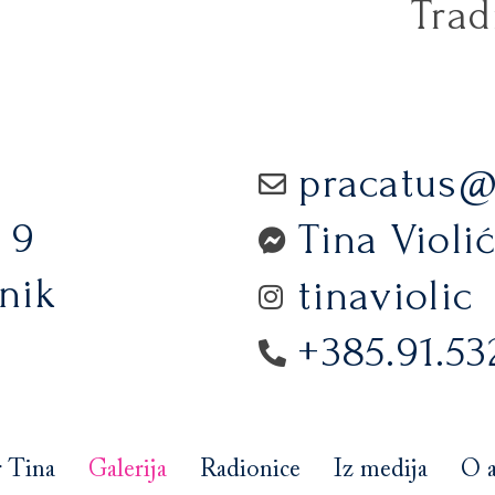
Trad
pracatus
 9
Tina Violi
nik
tinaviolic
+385.91.5
r Tina
Galerija
Radionice
Iz medija
O a