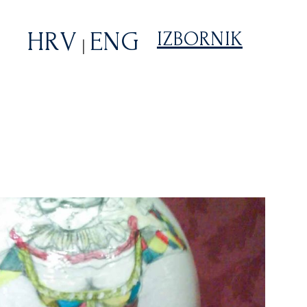
HRV
ENG
IZBORNIK
|