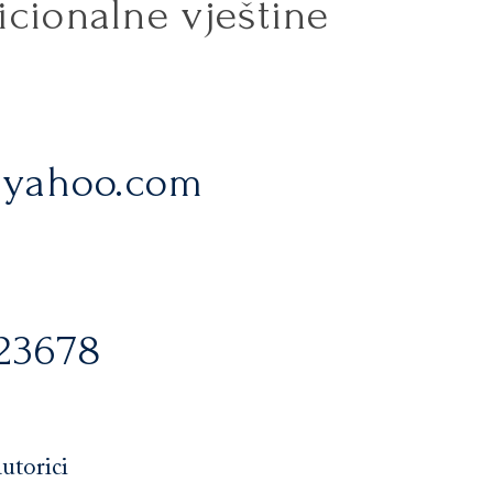
icionalne vještine
@yahoo.com
ć
323678
utorici