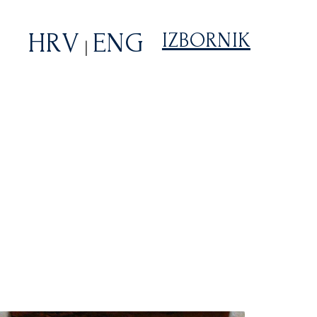
HRV
ENG
IZBORNIK
|